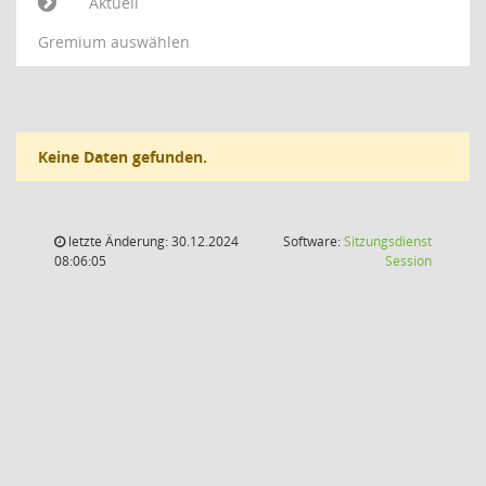
Aktuell
Gremium auswählen
Keine Daten gefunden.
letzte Änderung: 30.12.2024
Software:
Sitzungsdienst
(Wird in
08:06:05
Session