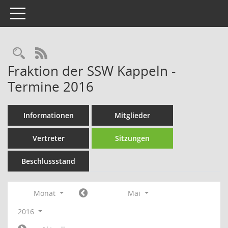
Toggle navigation
Rechercheauswahl
RSS-Feed
Fraktion der SSW Kappeln -
Termine 2016
Informationen
Mitglieder
Vertreter
Sitzungen
Beschlussstand
Monat
Mai
2016