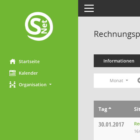
Toggle navigation
Rechnungsp
Informationen
Startseite
Kalender
Monat
Organisation
Tag
Si
30.01.2017
Re
16: