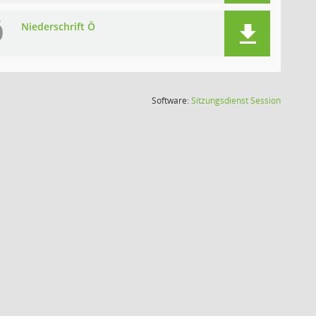
Ö
Niederschrift Ö
(Wird in
Software:
Sitzungsdienst
Session