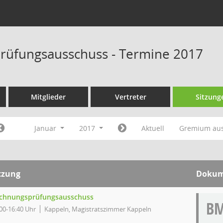
rüfungsausschuss - Termine 2017
Mitglieder
Vertreter
Sitzung
Januar
2017
Aktuell
Gremium au
tzung
Dokum
chnungsprüfungsausschuss
B
00-16:40 Uhr
Kappeln, Magistratszimmer Kappeln