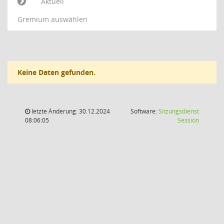
Aktuell
Gremium auswählen
Keine Daten gefunden.
letzte Änderung: 30.12.2024
Software:
Sitzungsdienst
(Wird in
08:06:05
Session