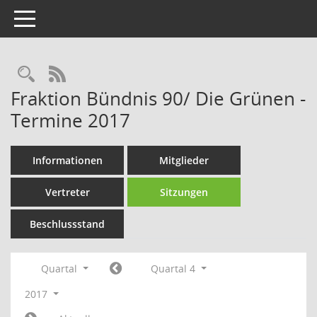
Toggle navigation
Rechercheauswahl
RSS-Feed
Fraktion Bündnis 90/ Die Grünen -
Termine 2017
Informationen
Mitglieder
Vertreter
Sitzungen
Beschlussstand
Quartal
Quartal 4
2017