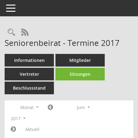
Toggle navigation
Rechercheauswahl
RSS-Feed
Seniorenbeirat - Termine 2017
Informationen
Mitglieder
Vertreter
Sitzungen
Beschlussstand
Monat
Juni
2017
Aktuell