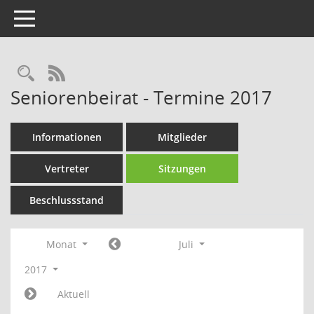
Toggle navigation
Rechercheauswahl
RSS-Feed
Seniorenbeirat - Termine 2017
Informationen
Mitglieder
Vertreter
Sitzungen
Beschlussstand
Monat
Juli
2017
Aktuell