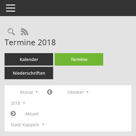
Toggle navigation
Rechercheauswahl
RSS-Feed
Termine 2018
Kalender
Termine
Niederschriften
Monat
Oktober
2018
Aktuell
Stadt Kappeln