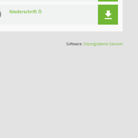
Ö
Niederschrift Ö
(Wird in
Software:
Sitzungsdienst
Session