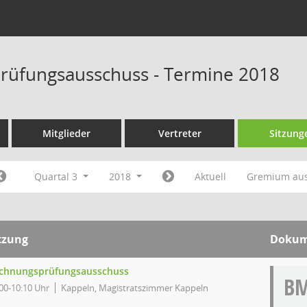
rüfungsausschuss - Termine 2018
Mitglieder
Vertreter
Sitzung
Quartal 3
2018
Aktuell
Gremium au
tzung
Dokum
chnungsprüfungsausschuss
B
00-10:10 Uhr
Kappeln, Magistratszimmer Kappeln