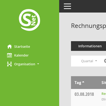
Toggle navigation
Rechnungsp
Informationen
Startseite
Kalender
Quartal
Organisation
Tag
Si
03.08.2018
Re
09: