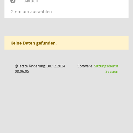
Aktuell
Gremium auswählen
Keine Daten gefunden.
letzte Änderung: 30.12.2024
Software:
Sitzungsdienst
(Wird in
08:06:05
Session