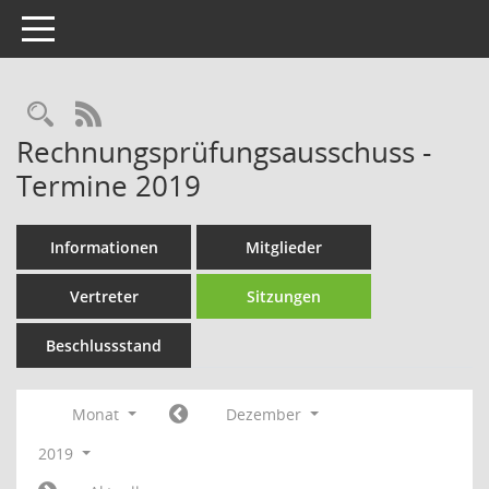
Toggle navigation
Rechercheauswahl
RSS-Feed
Rechnungsprüfungsausschuss -
Termine 2019
Informationen
Mitglieder
Vertreter
Sitzungen
Beschlussstand
Monat
Dezember
2019