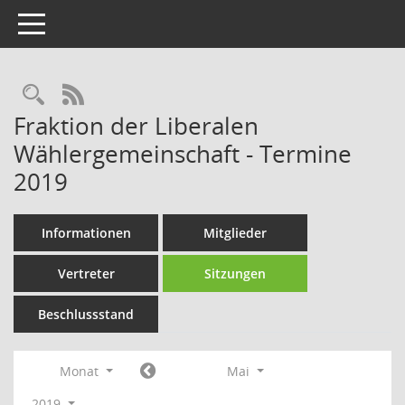
Toggle navigation
Rechercheauswahl
RSS-Feed
Fraktion der Liberalen
Wählergemeinschaft - Termine
2019
Informationen
Mitglieder
Vertreter
Sitzungen
Beschlussstand
Monat
Mai
2019