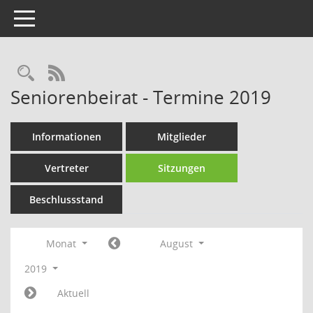
Toggle navigation
Rechercheauswahl
RSS-Feed
Seniorenbeirat - Termine 2019
Informationen
Mitglieder
Vertreter
Sitzungen
Beschlussstand
Monat
August
2019
Aktuell