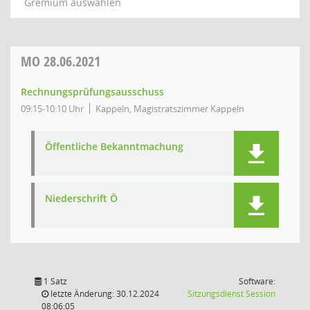
Gremium auswählen
MO
28.06.2021
Rechnungsprüfungsausschuss
09:15-10:10 Uhr
Kappeln, Magistratszimmer Kappeln
Öffentliche Bekanntmachung
Niederschrift Ö
1 Satz
Software:
(Wird in
letzte Änderung: 30.12.2024
Sitzungsdienst
Session
08:06:05