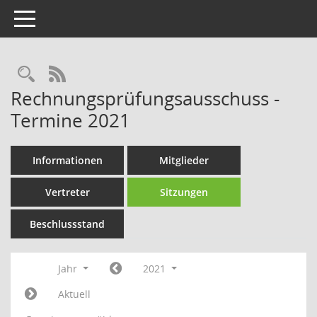
Toggle navigation
Rechercheauswahl
RSS-Feed
Rechnungsprüfungsausschuss -
Termine 2021
Informationen
Mitglieder
Vertreter
Sitzungen
Beschlussstand
Jahr
2021
Aktuell