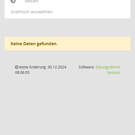
Aktuell
Gremium auswählen
Keine Daten gefunden.
letzte Änderung: 30.12.2024
Software:
Sitzungsdienst
(Wird in
08:06:05
Session