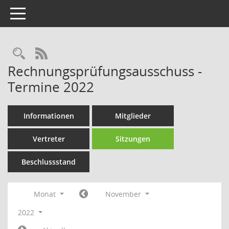
Toggle navigation
Rechercheauswahl
RSS-Feed
Rechnungsprüfungsausschuss -
Termine 2022
Informationen
Mitglieder
Vertreter
Sitzungen
Beschlussstand
Monat
November
2022