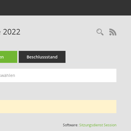
e 2022
Recherc
RSS-
en
Beschlussstand
swählen
(Wird in
Software:
Sitzungsdienst
Session