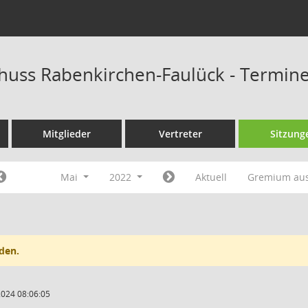
huss Rabenkirchen-Faulück - Termin
Mitglieder
Vertreter
Sitzung
Mai
2022
Aktuell
Gremium au
den.
2024 08:06:05