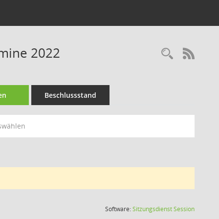
rmine 2022
Recherc
RSS-
en
Beschlussstand
swählen
(Wird in
Software:
Sitzungsdienst
Session