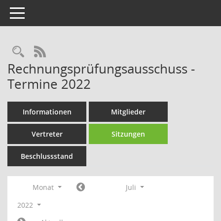
Toggle navigation
Rechercheauswahl
RSS-Feed
Rechnungsprüfungsausschuss -
Termine 2022
Informationen
Mitglieder
Vertreter
Sitzungen
Beschlussstand
Monat
Juli
2022