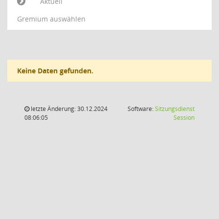
Aktuell
Gremium auswählen
Keine Daten gefunden.
letzte Änderung: 30.12.2024
Software:
Sitzungsdienst
(Wird in
08:06:05
Session