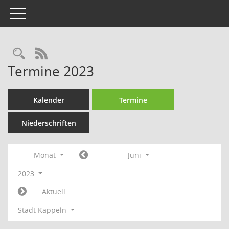
Toggle navigation
Rechercheauswahl
RSS-Feed
Termine 2023
Kalender
Termine
Niederschriften
Monat
Juni
2023
Aktuell
Stadt Kappeln