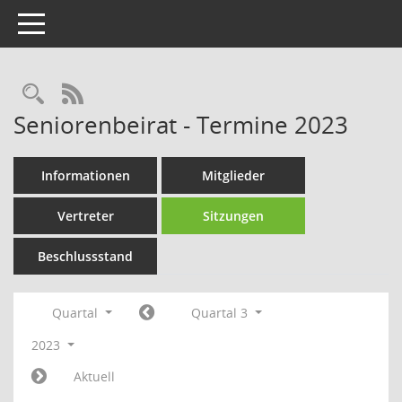
Toggle navigation
Rechercheauswahl
RSS-Feed
Seniorenbeirat - Termine 2023
Informationen
Mitglieder
Vertreter
Sitzungen
Beschlussstand
Quartal
Quartal 3
2023
Aktuell