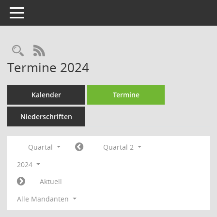
Toggle navigation
Rechercheauswahl
RSS-Feed
Termine 2024
Kalender
Termine
Niederschriften
Quartal
Quartal 2
2024
Aktuell
Alle Mandanten