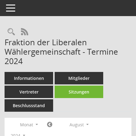
Toggle navigation
Rechercheauswahl
RSS-Feed
Fraktion der Liberalen
Wählergemeinschaft - Termine
2024
Informationen
Mitglieder
Vertreter
Sitzungen
Beschlussstand
Monat
August
2024