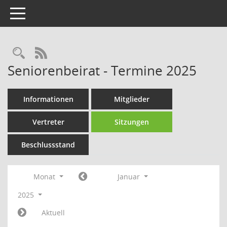
Toggle navigation
Rechercheauswahl
RSS-Feed
Seniorenbeirat - Termine 2025
Informationen
Mitglieder
Vertreter
Sitzungen
Beschlussstand
Monat
Januar
2025
Aktuell