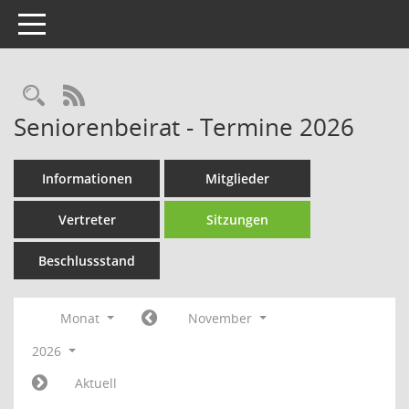
Toggle navigation
Rechercheauswahl
RSS-Feed
Seniorenbeirat - Termine 2026
Informationen
Mitglieder
Vertreter
Sitzungen
Beschlussstand
Monat
November
2026
Aktuell