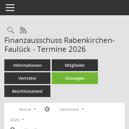
Toggle navigation
Rechercheauswahl
RSS-Feed
Finanzausschuss Rabenkirchen-
Faulück - Termine 2026
Informationen
Mitglieder
Vertreter
Sitzungen
Beschlussstand
Monat
Dezember
2026