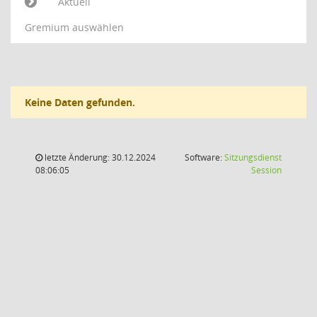
Aktuell
Gremium auswählen
Keine Daten gefunden.
letzte Änderung: 30.12.2024
Software:
Sitzungsdienst
(Wird in
08:06:05
Session