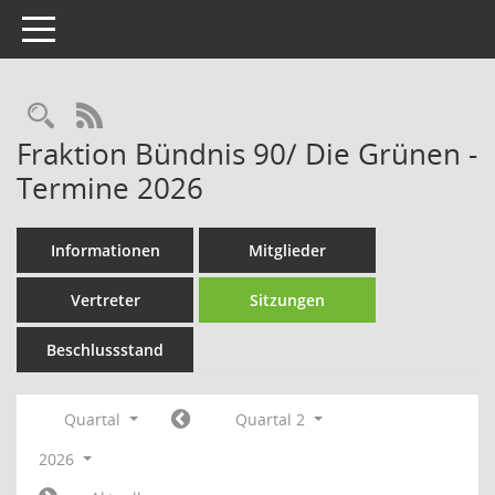
Toggle navigation
Rechercheauswahl
RSS-Feed
Fraktion Bündnis 90/ Die Grünen -
Termine 2026
Informationen
Mitglieder
Vertreter
Sitzungen
Beschlussstand
Quartal
Quartal 2
2026