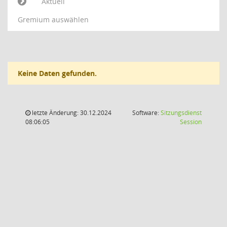
Aktuell
Gremium auswählen
Keine Daten gefunden.
letzte Änderung: 30.12.2024
Software:
Sitzungsdienst
(Wird in
08:06:05
Session