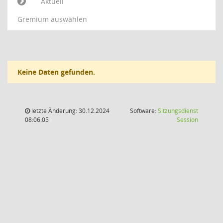
Aktuell
Gremium auswählen
Keine Daten gefunden.
letzte Änderung: 30.12.2024
Software:
Sitzungsdienst
(Wird in
08:06:05
Session