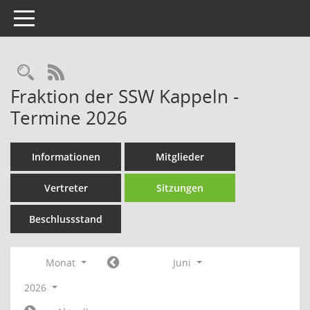
Toggle navigation
Rechercheauswahl
RSS-Feed
Fraktion der SSW Kappeln -
Termine 2026
Informationen
Mitglieder
Vertreter
Sitzungen
Beschlussstand
Monat
Juni
2026