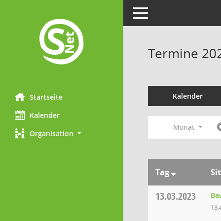
Toggle navigation
Termine 20
Kalender
Startseite
Kalender
Monat
Organisation
Tag
Si
13.03.2023
Ba
18: