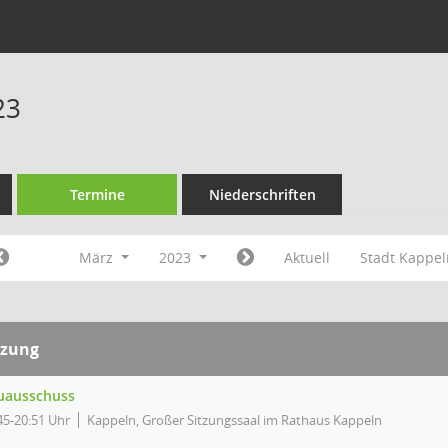
23
Termine
Niederschriften
März
2023
Aktuell
Stadt Kappe
tzung
uausschuss
45-20:51 Uhr
Kappeln, Großer Sitzungssaal im Rathaus Kappeln