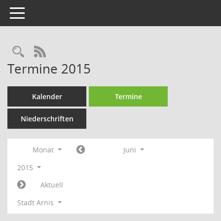
Toggle navigation
Rechercheauswahl
RSS-Feed
Termine 2015
Kalender
Termine
Niederschriften
Monat
Juni
2015
Aktuell
Stadt Arnis