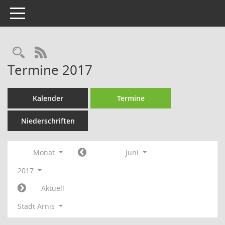
Toggle navigation
Rechercheauswahl
RSS-Feed
Termine 2017
Kalender
Termine
Niederschriften
Monat
Juni
2017
Aktuell
Stadt Arnis