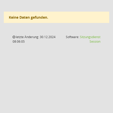
Keine Daten gefunden.
letzte Änderung: 30.12.2024
Software:
Sitzungsdienst
(Wird in
08:06:05
Session