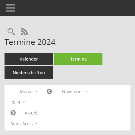
Toggle navigation
Rechercheauswahl
RSS-Feed
Termine 2024
Kalender
Termine
Niederschriften
Monat
November
2024
Aktuell
Stadt Arnis