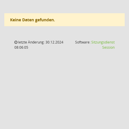
Keine Daten gefunden.
letzte Änderung: 30.12.2024
Software:
Sitzungsdienst
(Wird in
08:06:05
Session