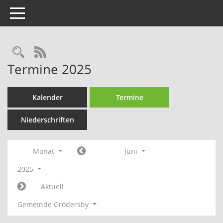
Toggle navigation
Rechercheauswahl
RSS-Feed
Termine 2025
Kalender
Termine
Niederschriften
Monat
Juni
2025
Aktuell
Gemeinde Grödersby