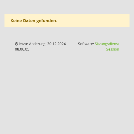
Keine Daten gefunden.
letzte Änderung: 30.12.2024
Software:
Sitzungsdienst
(Wird in
08:06:05
Session