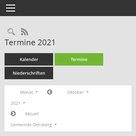
Toggle navigation
Rechercheauswahl
RSS-Feed
Termine 2021
Kalender
Termine
Niederschriften
Monat
Oktober
2021
Aktuell
Gemeinde Oersberg