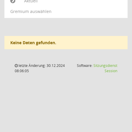
Aktuell
Gremium auswählen
Keine Daten gefunden.
letzte Änderung: 30.12.2024
Software:
Sitzungsdienst
(Wird in
08:06:05
Session