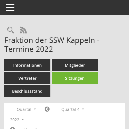
Toggle navigation
Rechercheauswahl
RSS-Feed
Fraktion der SSW Kappeln -
Termine 2022
Informationen
Mitglieder
Vertreter
Sitzungen
Beschlussstand
Quartal
Quartal 4
2022