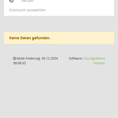
Aktuell
Gremium auswählen
Keine Daten gefunden.
letzte Änderung: 30.12.2024
Software:
Sitzungsdienst
(Wird in
08:06:05
Session