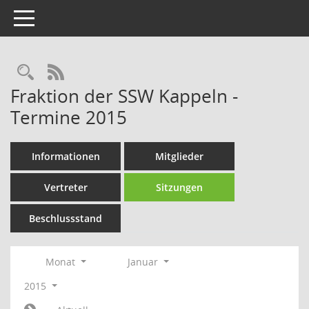
Toggle navigation
Rechercheauswahl
RSS-Feed
Fraktion der SSW Kappeln -
Termine 2015
Informationen
Mitglieder
Vertreter
Sitzungen
Beschlussstand
Monat
Januar
2015