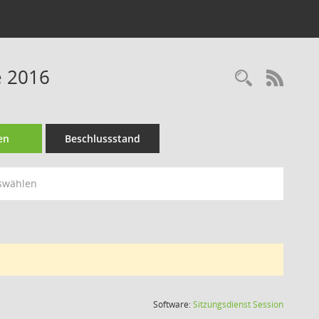
e 2016
Recherc
RSS-
en
Beschlussstand
swählen
(Wird in
Software:
Sitzungsdienst
Session