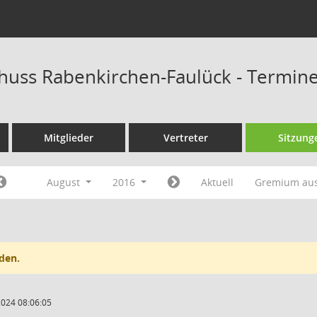
huss Rabenkirchen-Faulück - Termin
Mitglieder
Vertreter
Sitzung
August
2016
Aktuell
Gremium au
den.
2024 08:06:05