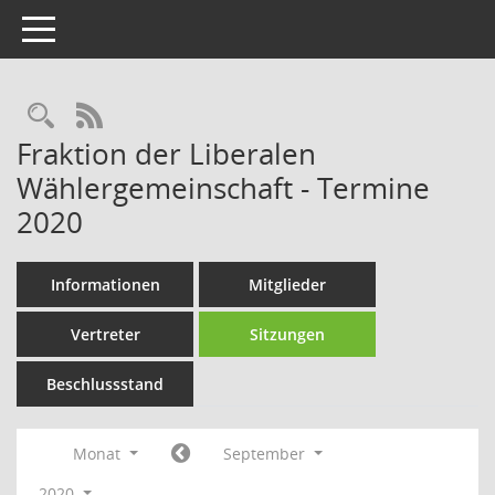
Toggle navigation
Rechercheauswahl
RSS-Feed
Fraktion der Liberalen
Wählergemeinschaft - Termine
2020
Informationen
Mitglieder
Vertreter
Sitzungen
Beschlussstand
Monat
September
2020