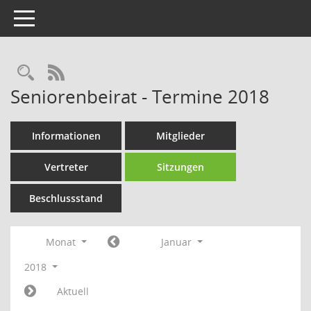
Toggle navigation
Rechercheauswahl
RSS-Feed
Seniorenbeirat - Termine 2018
Informationen
Mitglieder
Vertreter
Sitzungen
Beschlussstand
Monat
Januar
2018
Aktuell