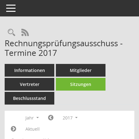
Toggle navigation
Rechercheauswahl
RSS-Feed
Rechnungsprüfungsausschuss -
Termine 2017
Informationen
Mitglieder
Vertreter
Sitzungen
Beschlussstand
Jahr
2017
Aktuell