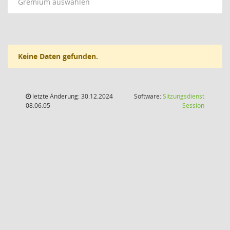
Gremium auswählen
Keine Daten gefunden.
letzte Änderung: 30.12.2024
Software:
Sitzungsdienst
(Wird in
08:06:05
Session