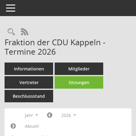
Toggle navigation
Rechercheauswahl
RSS-Feed
Fraktion der CDU Kappeln -
Termine 2026
Informationen
Mitglieder
Vertreter
Sitzungen
Beschlussstand
Jahr
2026
Aktuell