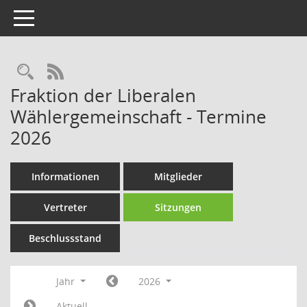
Toggle navigation
Rechercheauswahl
RSS-Feed
Fraktion der Liberalen
Wählergemeinschaft - Termine
2026
Informationen
Mitglieder
Vertreter
Sitzungen
Beschlussstand
Jahr
2026
Aktuell