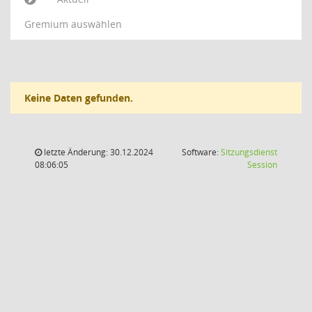
Gremium auswählen
Keine Daten gefunden.
letzte Änderung: 30.12.2024
Software:
Sitzungsdienst
(Wird in
08:06:05
Session