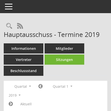
Toggle navigation
Rechercheauswahl
RSS-Feed
Hauptausschuss - Termine 2019
Informationen
Mitglieder
Vertreter
Sitzungen
Beschlussstand
Quartal
Quartal 1
2019
Aktuell