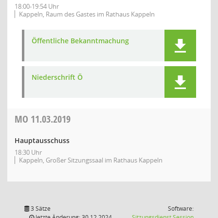
18:00-19:54 Uhr
Kappeln, Raum des Gastes im Rathaus Kappeln
Öffentliche Bekanntmachung
Niederschrift Ö
MO
11.03.2019
Hauptausschuss
18:30 Uhr
Kappeln, Großer Sitzungssaal im Rathaus Kappeln
3 Sätze
Software:
(Wird in
letzte Änderung: 30.12.2024
Sitzungsdienst
Session