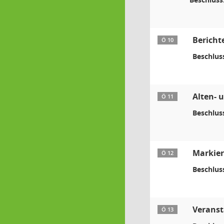
Bericht
Ö 10
Beschlus
Alten- 
Ö 11
Beschlus
Markie
Ö 12
Beschlus
Veranst
Ö 13