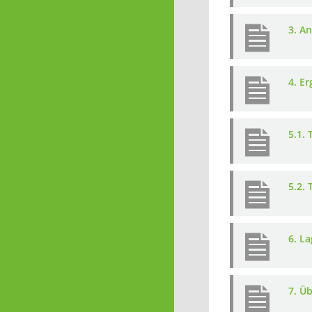
3. A
4. E
5.1.
5.2.
6. L
7. Ü