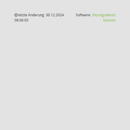
letzte Änderung: 30.12.2024
Software:
Sitzungsdienst
(Wird in
08:06:05
Session