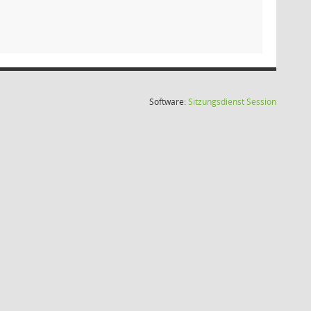
(Wird in
Software:
Sitzungsdienst
Session