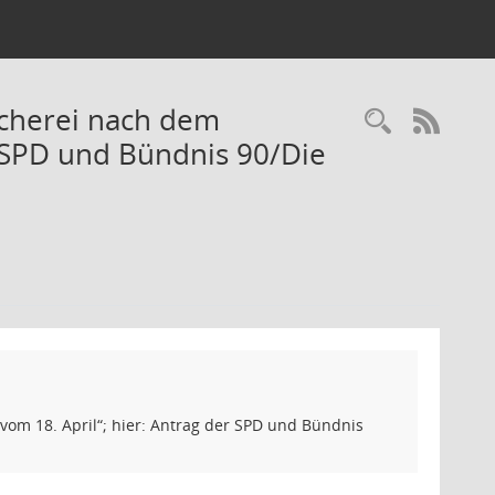
ücherei nach dem
Recherc
RSS-
r SPD und Bündnis 90/Die
om 18. April“; hier: Antrag der SPD und Bündnis