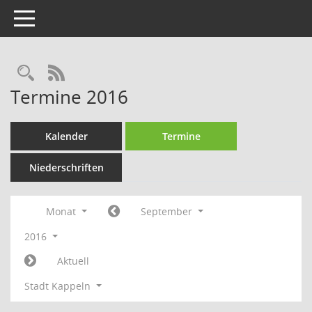
Toggle navigation
Rechercheauswahl
RSS-Feed
Termine 2016
Kalender
Termine
Niederschriften
Monat
September
2016
Aktuell
Stadt Kappeln