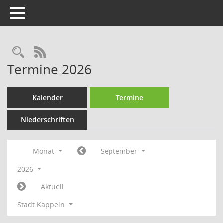
Toggle navigation
Rechercheauswahl
RSS-Feed
Termine 2026
Kalender
Termine
Niederschriften
Monat
September
2026
Aktuell
Stadt Kappeln