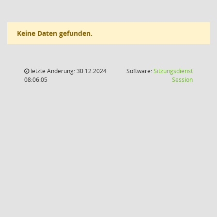
Keine Daten gefunden.
letzte Änderung: 30.12.2024
Software:
Sitzungsdienst
(Wird in
08:06:05
Session