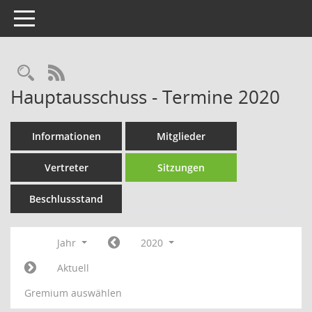
Toggle navigation
Rechercheauswahl
RSS-Feed
Hauptausschuss - Termine 2020
Informationen
Mitglieder
Vertreter
Sitzungen
Beschlussstand
Jahr
2020
Aktuell
Gremium auswählen