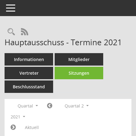
Toggle navigation
Rechercheauswahl
RSS-Feed
Hauptausschuss - Termine 2021
Informationen
Mitglieder
Vertreter
Sitzungen
Beschlussstand
Quartal
Quartal 2
2021
Aktuell