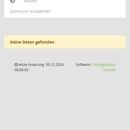
Aktuell
Gremium auswählen
Keine Daten gefunden.
letzte Änderung: 30.12.2024
Software:
Sitzungsdienst
(Wird in
08:06:05
Session