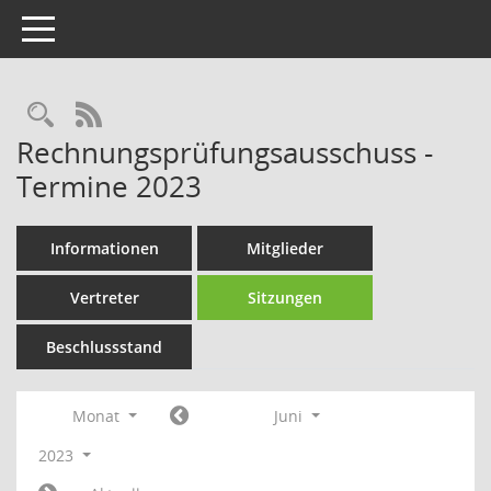
Toggle navigation
Rechercheauswahl
RSS-Feed
Rechnungsprüfungsausschuss -
Termine 2023
Informationen
Mitglieder
Vertreter
Sitzungen
Beschlussstand
Monat
Juni
2023