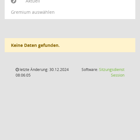
Aktuell
Gremium auswählen
Keine Daten gefunden.
letzte Änderung: 30.12.2024
Software:
Sitzungsdienst
(Wird in
08:06:05
Session