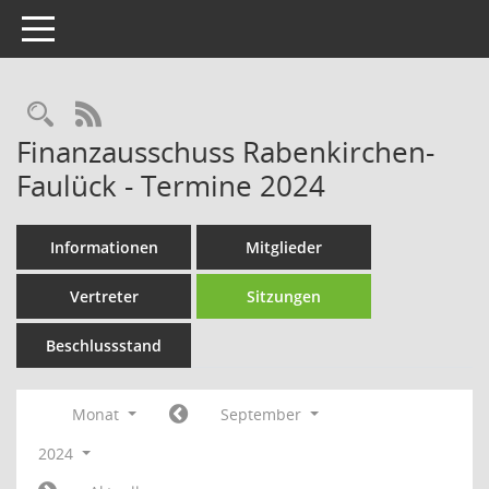
Toggle navigation
Rechercheauswahl
RSS-Feed
Finanzausschuss Rabenkirchen-
Faulück - Termine 2024
Informationen
Mitglieder
Vertreter
Sitzungen
Beschlussstand
Monat
September
2024